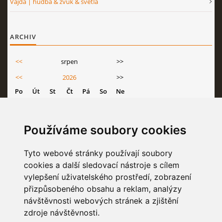
Vajda | hudba & zvuk & světla
ARCHIV
<<
srpen
>>
<<
2026
>>
Po
Út
St
Čt
Pá
So
Ne
1
2
3
4
5
6
7
8
9
Používáme soubory cookies
10
11
12
13
14
15
16
Tyto webové stránky používají soubory
17
18
19
20
21
22
23
cookies a další sledovací nástroje s cílem
24
25
26
27
28
29
30
vylepšení uživatelského prostředí, zobrazení
31
přizpůsobeného obsahu a reklam, analýzy
návštěvnosti webových stránek a zjištění
zdroje návštěvnosti.
STATISTIKY