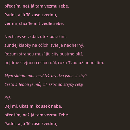
předtím, než já tam vezmu Tebe.
EXPO - SHOP | MERCH
Padni, a já Tě zase zvednu,
věř mi, chci Tě mít vedle sebe.
FOTOALBUM
Nechceš se vzdát, útok odrážím,
sundej klapky na očích, svět je nádherný.
KONTAKT
Rozum stranou musí jít, city pusťme blíž,
pojďme stejnou cestou dál, ruku Tvou už nepustím.
Mým slibům moc nevěříš, my dva jsme si zbyli.
Cesta s Tebou je můj cíl, skoč do stejný řeky.
Expo & Pension rock
721 468 286
Ref.
Dej mi, ukaž mi kousek nebe,
© 2026 eStránky.cz
|
WebSlice
|
Tisk
|
Aktualizováno: 3. 8. 2026
|
předtím, než já tam vezmu Tebe.
Nahoru ↑
Padni, a já Tě zase zvednu,