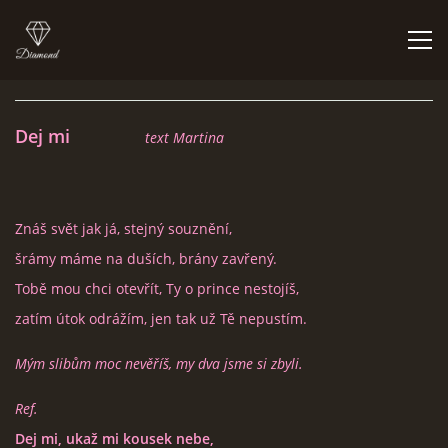
ÚVOD
Dej mi
text Martina
BIGBÍTY A VYSTOUPENÍ
Znáš svět jak já, stejný souznění,
ORCHESTR V PLNÉ SÍLE
šrámy máme na duších, brány zavřený.
Tobě mou chci otevřít, Ty o prince nestojíš,
CO HRAJEM | NEHRAJEM
zatím útok odrážím, jen tak už Tě nepustím.
Mým slibům moc nevěříš, my dva jsme si zbyli.
NĚCO Z PRAVĚKU
Ref.
DISKOGRAFIE
Dej mi, ukaž mi kousek nebe,