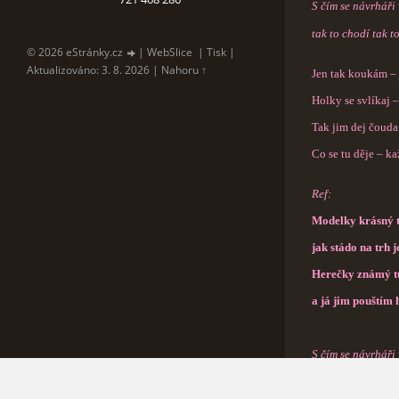
S čím se návrháři 
tak to chodí tak 
© 2026 eStránky.cz
|
WebSlice
|
Tisk
|
Aktualizováno: 3. 8. 2026
|
Nahoru ↑
Jen tak koukám – 
Holky se svlíkaj –
Tak jim dej čouda
Co se tu děje – ka
Ref:
Modelky krásný t
jak stádo na trh j
Herečky známý tu
a já jim pouštím 
S čím se návrháři 
tak to chodí tak 