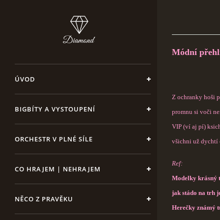
Módní přehl
ÚVOD
Z ochranky hoši 
BIGBÍTY A VYSTOUPENÍ
promnu si voči nen
VIP (ví aj pí) ksic
ORCHESTR V PLNÉ SÍLE
všichni už dychtí 
Ref:
CO HRAJEM | NEHRAJEM
Modelky krásný t
jak stádo na trh j
NĚCO Z PRAVĚKU
Herečky známý tu