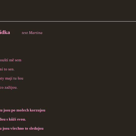
ídka
text Martina
pouští mě sem
í to sen.
hty mají tu šou
co zažijou.
u jsou po molech korzujou
dou s kůží svou.
 jsou všechno to sledujou