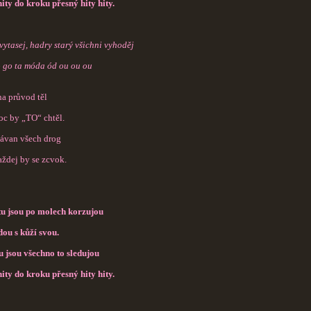
hity do kroku přesný hity hity.
vytasej, hadry starý všichni vyhoděj
to go ta móda ód ou ou ou
na průvod těl
moc by „TO“ chtěl.
závan všech drog
aždej by se zcvok.
u jsou po molech korzujou
dou s kůží svou.
 jsou všechno to sledujou
hity do kroku přesný hity hity.