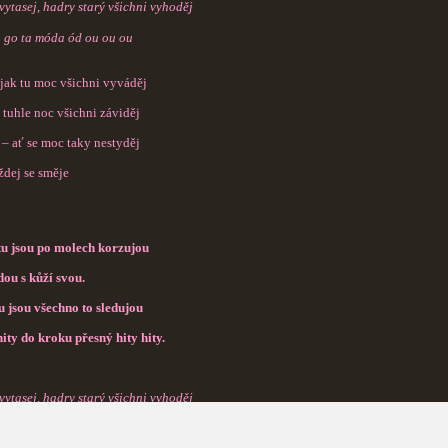
vytasej, hadry starý všichni vyhoděj
to go ta móda ód ou ou ou
jak tu moc všichni vyváděj
 tuhle noc všichni záviděj
 – ať se moc taky nestyděj
ždej se směje
u jsou po molech korzujou
dou s kůží svou.
 jsou všechno to sledujou
hity do kroku přesný hity hity.
vytasej, hadry starý všichni vyhoděj
to go ta móda ód ou ou ou