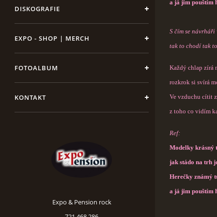
a já jim pouštím 
DISKOGRAFIE
S čím se návrháři 
EXPO - SHOP | MERCH
tak to chodí tak 
FOTOALBUM
Každý chlap zírá 
rozkrok si svírá 
KONTAKT
Ve vzduchu cítit 
z toho co vidím k
Ref:
Modelky krásný t
jak stádo na trh j
Herečky známý tu
a já jim pouštím 
Expo & Pension rock
721 468 286