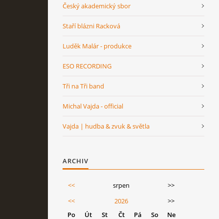
Český akademický sbor
Staří blázni Racková
Luděk Malár - produkce
ESO RECORDING
Tři na Tři band
Michal Vajda - official
Vajda | hudba & zvuk & světla
ARCHIV
<<
srpen
>>
<<
2026
>>
Po
Út
St
Čt
Pá
So
Ne