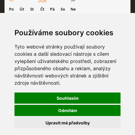
<<
2026
>>
Po
Út
St
Čt
Pá
So
Ne
1
2
3
4
5
6
7
8
9
Používáme soubory cookies
10
11
12
13
14
15
16
Tyto webové stránky používají soubory
17
18
19
20
21
22
23
cookies a další sledovací nástroje s cílem
24
25
26
27
28
29
30
vylepšení uživatelského prostředí, zobrazení
31
přizpůsobeného obsahu a reklam, analýzy
návštěvnosti webových stránek a zjištění
zdroje návštěvnosti.
STATISTIKY
Souhlasím
Celkem:
6836880
Odmítám
Měsíc:
68245
Den:
2253
Upravit mé předvolby
Online:
68