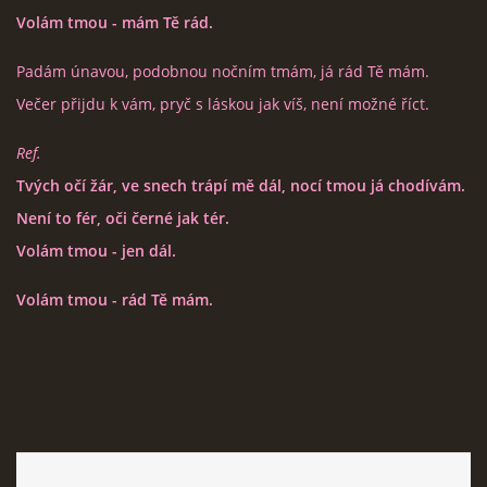
Volám tmou - mám Tě rád.
EXPO - SHOP | MERCH
Padám únavou, podobnou nočním tmám, já rád Tě mám.
Večer přijdu k vám, pryč s láskou jak víš, není možné říct.
FOTOALBUM
Ref.
KONTAKT
Tvých očí žár, ve snech trápí mě dál, nocí tmou já chodívám.
Není to fér, oči černé jak tér.
Volám tmou - jen dál.
Volám tmou - rád Tě mám.
Expo & Pension rock
721 468 286
© 2026 eStránky.cz
|
WebSlice
|
Tisk
|
Aktualizováno: 3. 8. 2026
|
Nahoru ↑