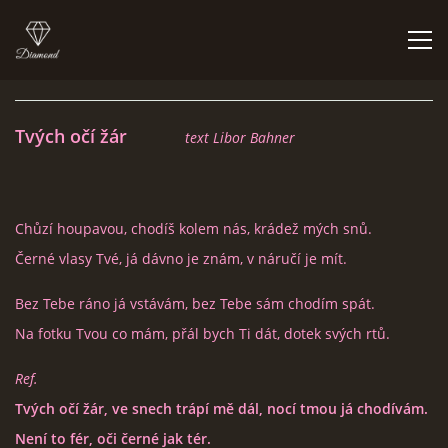
ÚVOD
Tvých očí žár
text Libor Bahner
BIGBÍTY A VYSTOUPENÍ
Chůzí houpavou, chodíš kolem nás, krádež mých snů.
ORCHESTR V PLNÉ SÍLE
Černé vlasy Tvé, já dávno je znám, v náručí je mít.
Bez Tebe ráno já vstávám, bez Tebe sám chodím spát.
CO HRAJEM | NEHRAJEM
Na fotku Tvou co mám, přál bych Ti dát, dotek svých rtů.
NĚCO Z PRAVĚKU
Ref.
Tvých očí žár, ve snech trápí mě dál, nocí tmou já chodívám.
DISKOGRAFIE
Není to fér, oči černé jak tér.