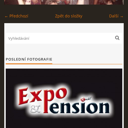
EXPO - SHOP | MERCH
← Předchozí
Zpět do složky
Další →
FOTOALBUM
KONTAKT
POSLEDNÍ FOTOGRAFIE
Expo & Pension rock
721 468 286
© 2026 eStránky.cz
|
WebSlice
|
Tisk
|
Aktualizováno: 3. 8. 2026
|
Nahoru ↑