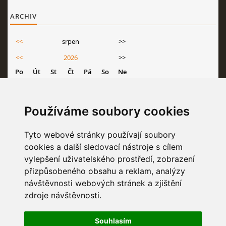
ARCHIV
<<
srpen
>>
<<
2026
>>
Po
Út
St
Čt
Pá
So
Ne
1
2
3
4
5
6
7
8
9
Používáme soubory cookies
10
11
12
13
14
15
16
17
18
19
20
21
22
23
Tyto webové stránky používají soubory
cookies a další sledovací nástroje s cílem
24
25
26
27
28
29
30
vylepšení uživatelského prostředí, zobrazení
31
přizpůsobeného obsahu a reklam, analýzy
návštěvnosti webových stránek a zjištění
zdroje návštěvnosti.
STATISTIKY
Souhlasím
Celkem:
6832209