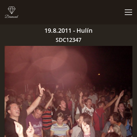
19.8.2011 - Hulín
ÚVOD
SDC12347
BIGBÍTY A VYSTOUPENÍ
ORCHESTR V PLNÉ SÍLE
CO HRAJEM | NEHRAJEM
NĚCO Z PRAVĚKU
DISKOGRAFIE