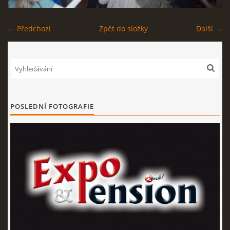
EXPO - SHOP | MERCH
← Předchozí
Zpět do složky
Další →
FOTOALBUM
KONTAKT
POSLEDNÍ FOTOGRAFIE
Expo & Pension rock
721 468 286
© 2026 eStránky.cz
|
WebSlice
|
Tisk
|
Aktualizováno: 3. 8. 2026
|
Nahoru ↑