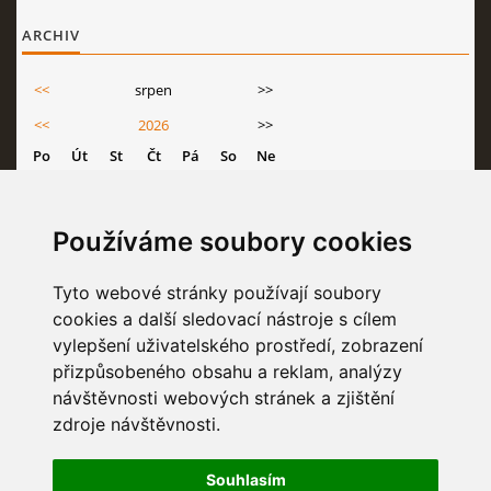
ARCHIV
<<
srpen
>>
<<
2026
>>
Po
Út
St
Čt
Pá
So
Ne
1
2
3
4
5
6
7
8
9
Používáme soubory cookies
10
11
12
13
14
15
16
17
18
19
20
21
22
23
Tyto webové stránky používají soubory
cookies a další sledovací nástroje s cílem
24
25
26
27
28
29
30
vylepšení uživatelského prostředí, zobrazení
31
přizpůsobeného obsahu a reklam, analýzy
návštěvnosti webových stránek a zjištění
zdroje návštěvnosti.
STATISTIKY
Souhlasím
Celkem:
6830418