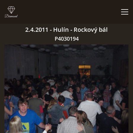
2.4.2011 - Hulín - Rockový bál
ÚVOD
P4030194
BIGBÍTY A VYSTOUPENÍ
ORCHESTR V PLNÉ SÍLE
CO HRAJEM | NEHRAJEM
NĚCO Z PRAVĚKU
DISKOGRAFIE