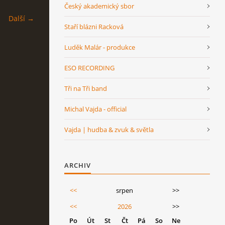
Český akademický sbor
Další →
Staří blázni Racková
Luděk Malár - produkce
ESO RECORDING
Tři na Tři band
Michal Vajda - official
Vajda | hudba & zvuk & světla
ARCHIV
<<
srpen
>>
<<
2026
>>
Po
Út
St
Čt
Pá
So
Ne