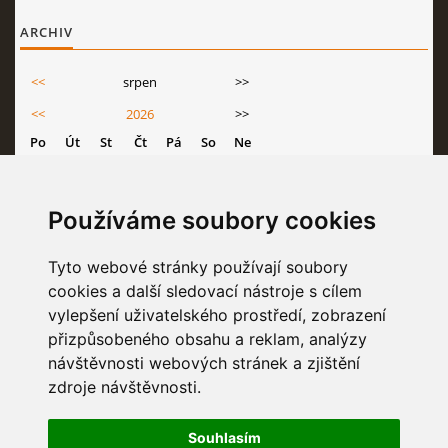
ARCHIV
<<
srpen
>>
<<
2026
>>
Po
Út
St
Čt
Pá
So
Ne
1
2
3
4
5
6
7
8
9
Používáme soubory cookies
10
11
12
13
14
15
16
17
18
19
20
21
22
23
Tyto webové stránky používají soubory
cookies a další sledovací nástroje s cílem
24
25
26
27
28
29
30
vylepšení uživatelského prostředí, zobrazení
31
přizpůsobeného obsahu a reklam, analýzy
návštěvnosti webových stránek a zjištění
zdroje návštěvnosti.
STATISTIKY
Souhlasím
Celkem:
6836437