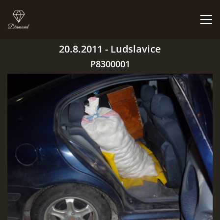
20.8.2011 - Ludslavice
ÚVOD
P8300001
BIGBÍTY A VYSTOUPENÍ
ORCHESTR V PLNÉ SÍLE
CO HRAJEM | NEHRAJEM
NĚCO Z PRAVĚKU
DISKOGRAFIE