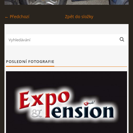
EXPO - SHOP | MERCH
← Předchozí
Zpět do složky
FOTOALBUM
KONTAKT
POSLEDNÍ FOTOGRAFIE
Expo & Pension rock
721 468 286
© 2026 eStránky.cz
|
WebSlice
|
Tisk
|
Aktualizováno: 3. 8. 2026
|
Nahoru ↑