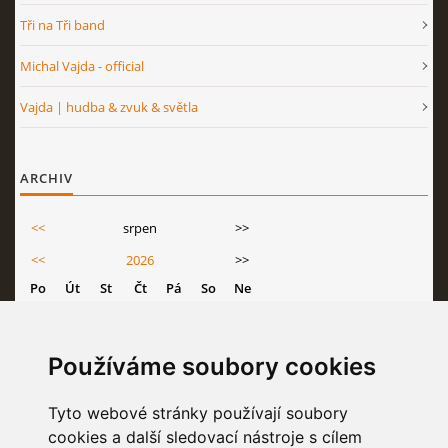
Tři na Tři band
Michal Vajda - official
Vajda | hudba & zvuk & světla
ARCHIV
<<
srpen
>>
<<
2026
>>
Po
Út
St
Čt
Pá
So
Ne
1
2
3
4
5
6
7
8
9
Používáme soubory cookies
10
11
12
13
14
15
16
Tyto webové stránky používají soubory
17
18
19
20
21
22
23
cookies a další sledovací nástroje s cílem
24
25
26
27
28
29
30