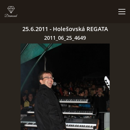
25.6.2011 - Holešovská REGATA
ÚVOD
2011_06_25_4649
BIGBÍTY A VYSTOUPENÍ
ORCHESTR V PLNÉ SÍLE
CO HRAJEM | NEHRAJEM
NĚCO Z PRAVĚKU
DISKOGRAFIE