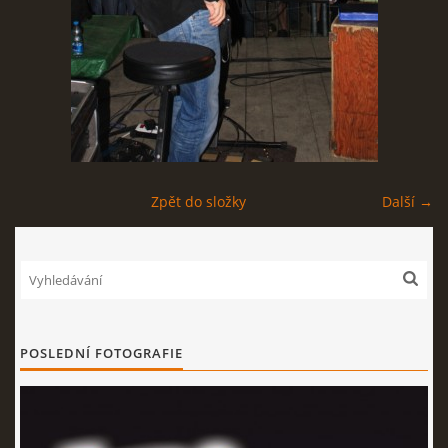
EXPO - SHOP | MERCH
FOTOALBUM
KONTAKT
Zpět do složky
Další →
Expo & Pension rock
721 468 286
POSLEDNÍ FOTOGRAFIE
© 2026 eStránky.cz
|
WebSlice
|
Tisk
|
Aktualizováno: 3. 8. 2026
|
Nahoru ↑