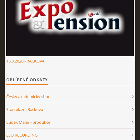
15.8.2020 - RACKOVÁ
OBLÍBENÉ ODKAZY
Český akademický sbor
Staří blázni Racková
Luděk Malár - produkce
ESO RECORDING