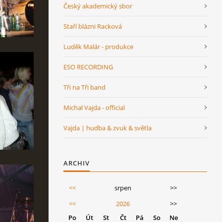
Český akademický sbor
Staří blázni Racková
Luděk Malár - produkce
ESO RECORDING
Tři na Tři band
Michal Vajda - official
Vajda | hudba & zvuk & světla
ARCHIV
<<
srpen
>>
<<
2026
>>
Po
Út
St
Čt
Pá
So
Ne