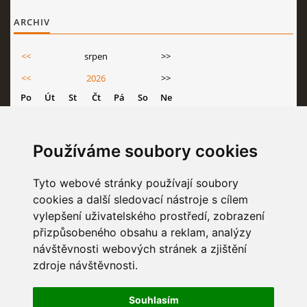
ARCHIV
<<
srpen
>>
<<
2026
>>
Po
Út
St
Čt
Pá
So
Ne
1
2
3
4
5
6
7
8
9
Používáme soubory cookies
10
11
12
13
14
15
16
17
18
19
20
21
22
23
Tyto webové stránky používají soubory
cookies a další sledovací nástroje s cílem
24
25
26
27
28
29
30
vylepšení uživatelského prostředí, zobrazení
31
přizpůsobeného obsahu a reklam, analýzy
návštěvnosti webových stránek a zjištění
zdroje návštěvnosti.
STATISTIKY
Souhlasím
Celkem:
6836873