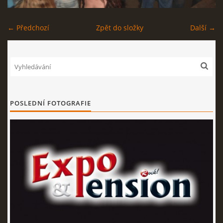
EXPO - SHOP | MERCH
← Předchozí
Zpět do složky
Další →
FOTOALBUM
KONTAKT
POSLEDNÍ FOTOGRAFIE
Expo & Pension rock
721 468 286
© 2026 eStránky.cz
|
WebSlice
|
Tisk
|
Aktualizováno: 3. 8. 2026
|
Nahoru ↑