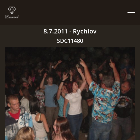
8.7.2011 - Rychlov
ÚVOD
SDC11480
BIGBÍTY A VYSTOUPENÍ
ORCHESTR V PLNÉ SÍLE
CO HRAJEM | NEHRAJEM
NĚCO Z PRAVĚKU
DISKOGRAFIE