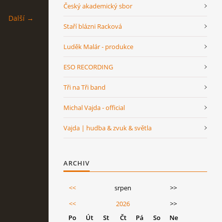
Český akademický sbor
Další →
Staří blázni Racková
Luděk Malár - produkce
ESO RECORDING
Tři na Tři band
Michal Vajda - official
Vajda | hudba & zvuk & světla
ARCHIV
<<
srpen
>>
<<
2026
>>
Po
Út
St
Čt
Pá
So
Ne