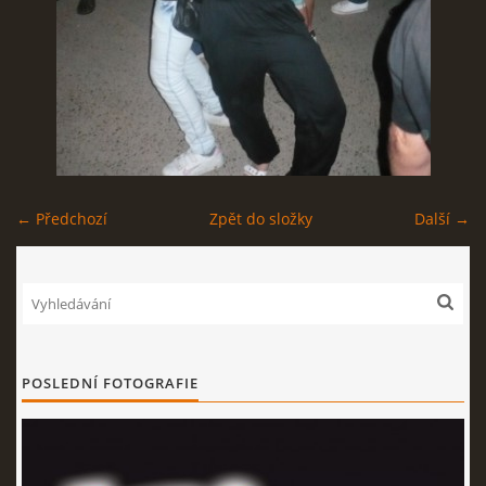
EXPO - SHOP | MERCH
FOTOALBUM
KONTAKT
← Předchozí
Zpět do složky
Další →
Expo & Pension rock
721 468 286
POSLEDNÍ FOTOGRAFIE
© 2026 eStránky.cz
|
WebSlice
|
Tisk
|
Aktualizováno: 3. 8. 2026
|
Nahoru ↑