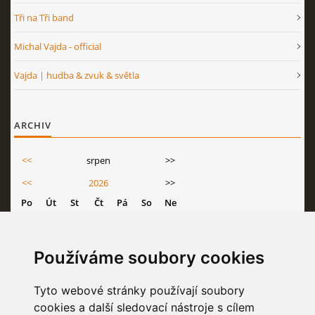
Tři na Tři band
Michal Vajda - official
Vajda | hudba & zvuk & světla
ARCHIV
<<
srpen
>>
<<
2026
>>
Po
Út
St
Čt
Pá
So
Ne
1
2
3
4
5
6
7
8
9
Používáme soubory cookies
10
11
12
13
14
15
16
Tyto webové stránky používají soubory
17
18
19
20
21
22
23
cookies a další sledovací nástroje s cílem
24
25
26
27
28
29
30