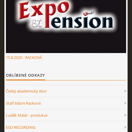
15.8.2020 - RACKOVÁ
OBLÍBENÉ ODKAZY
Český akademický sbor
Staří blázni Racková
Luděk Malár - produkce
ESO RECORDING