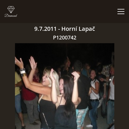
9.7.2011 - Horní Lapač
ÚVOD
P1200742
BIGBÍTY A VYSTOUPENÍ
ORCHESTR V PLNÉ SÍLE
CO HRAJEM | NEHRAJEM
NĚCO Z PRAVĚKU
DISKOGRAFIE