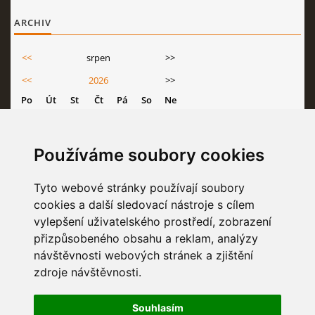
ARCHIV
<<
srpen
>>
<<
2026
>>
Po
Út
St
Čt
Pá
So
Ne
1
2
3
4
5
6
7
8
9
Používáme soubory cookies
10
11
12
13
14
15
16
17
18
19
20
21
22
23
Tyto webové stránky používají soubory
cookies a další sledovací nástroje s cílem
24
25
26
27
28
29
30
vylepšení uživatelského prostředí, zobrazení
31
přizpůsobeného obsahu a reklam, analýzy
návštěvnosti webových stránek a zjištění
zdroje návštěvnosti.
STATISTIKY
Souhlasím
Celkem:
6835828