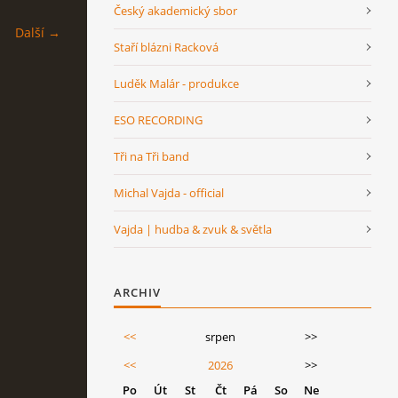
Český akademický sbor
Další →
Staří blázni Racková
Luděk Malár - produkce
ESO RECORDING
Tři na Tři band
Michal Vajda - official
Vajda | hudba & zvuk & světla
ARCHIV
<<
srpen
>>
<<
2026
>>
Po
Út
St
Čt
Pá
So
Ne