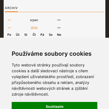
ARCHIV
<<
srpen
>>
<<
2026
>>
Po
Út
St
Čt
Pá
So
Ne
1
2
3
4
5
6
7
8
9
Používáme soubory cookies
10
11
12
13
14
15
16
17
18
19
20
21
22
23
Tyto webové stránky používají soubory
cookies a další sledovací nástroje s cílem
24
25
26
27
28
29
30
vylepšení uživatelského prostředí, zobrazení
31
přizpůsobeného obsahu a reklam, analýzy
návštěvnosti webových stránek a zjištění
zdroje návštěvnosti.
STATISTIKY
Souhlasím
Celkem:
6836215