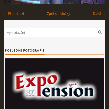
EXPO - SHOP | MERCH
← Předchozí
Zpět do složky
Další →
FOTOALBUM
KONTAKT
POSLEDNÍ FOTOGRAFIE
Expo & Pension rock
721 468 286
© 2026 eStránky.cz
|
WebSlice
|
Tisk
|
Aktualizováno: 3. 8. 2026
|
Nahoru ↑