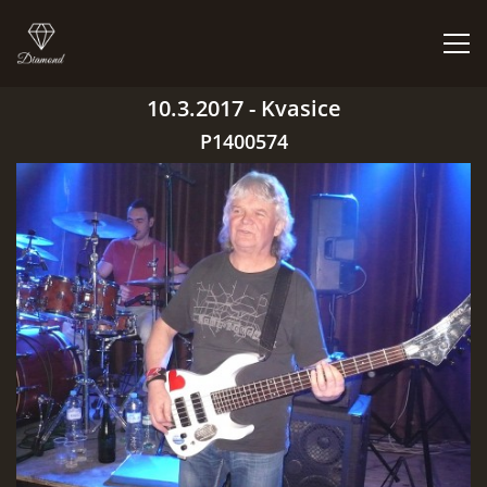
10.3.2017 - Kvasice
ÚVOD
P1400574
BIGBÍTY A VYSTOUPENÍ
ORCHESTR V PLNÉ SÍLE
CO HRAJEM | NEHRAJEM
NĚCO Z PRAVĚKU
DISKOGRAFIE