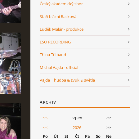
Český akademický sbor
Staří blázni Racková
Luděk Malár - produkce
ESO RECORDING
Tři na Tři band
Michal Vajda - official
Vajda | hudba & zvuk & světla
ARCHIV
<<
srpen
>>
<<
2026
>>
Po
Út
St
Čt
Pá
So
Ne