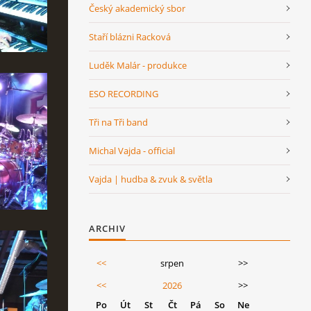
Český akademický sbor
Staří blázni Racková
Luděk Malár - produkce
ESO RECORDING
Tři na Tři band
Michal Vajda - official
Vajda | hudba & zvuk & světla
ARCHIV
<<
srpen
>>
<<
2026
>>
Po
Út
St
Čt
Pá
So
Ne