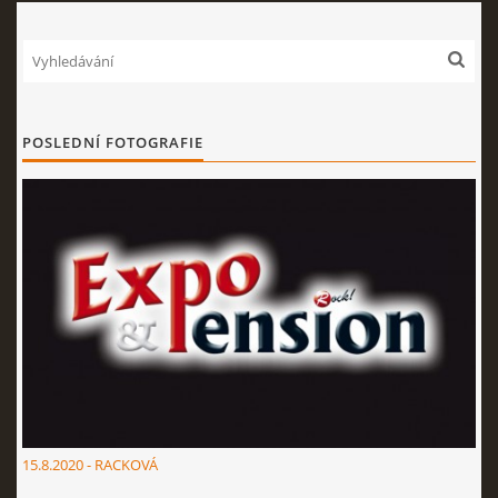
EXPO - SHOP | MERCH
FOTOALBUM
POSLEDNÍ FOTOGRAFIE
KONTAKT
Expo & Pension rock
721 468 286
© 2026 eStránky.cz
|
WebSlice
|
Tisk
|
Aktualizováno: 3. 8. 2026
|
Nahoru ↑
15.8.2020 - RACKOVÁ