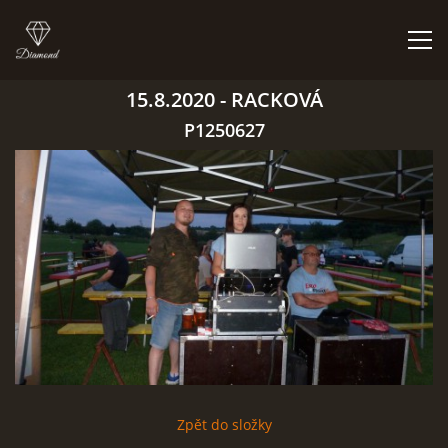
15.8.2020 - RACKOVÁ
ÚVOD
P1250627
BIGBÍTY A VYSTOUPENÍ
ORCHESTR V PLNÉ SÍLE
CO HRAJEM | NEHRAJEM
NĚCO Z PRAVĚKU
Zpět do složky
DISKOGRAFIE