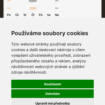
<<
srpen
>>
<<
2026
>>
Po
Út
St
Čt
Pá
So
Ne
1
2
3
4
5
6
7
8
9
Používáme soubory cookies
10
11
12
13
14
15
16
Tyto webové stránky používají soubory
17
18
19
20
21
22
23
cookies a další sledovací nástroje s cílem
24
25
26
27
28
29
30
vylepšení uživatelského prostředí, zobrazení
31
přizpůsobeného obsahu a reklam, analýzy
návštěvnosti webových stránek a zjištění
zdroje návštěvnosti.
STATISTIKY
Souhlasím
Celkem:
6835134
Odmítám
Měsíc:
68415
Den:
1991
Upravit mé předvolby