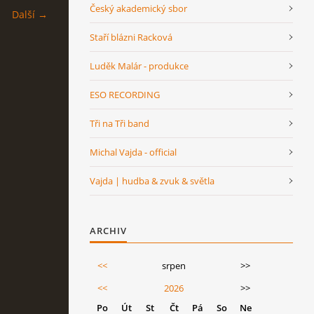
Český akademický sbor
Další →
Staří blázni Racková
Luděk Malár - produkce
ESO RECORDING
Tři na Tři band
Michal Vajda - official
Vajda | hudba & zvuk & světla
ARCHIV
<<
srpen
>>
<<
2026
>>
Po
Út
St
Čt
Pá
So
Ne