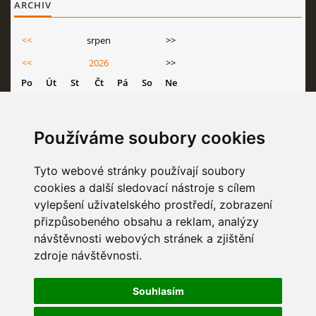
ARCHIV
<<
srpen
>>
<<
2026
>>
Po
Út
St
Čt
Pá
So
Ne
1
2
3
4
5
6
7
8
9
Používáme soubory cookies
10
11
12
13
14
15
16
Tyto webové stránky používají soubory
17
18
19
20
21
22
23
cookies a další sledovací nástroje s cílem
24
25
26
27
28
29
30
vylepšení uživatelského prostředí, zobrazení
31
přizpůsobeného obsahu a reklam, analýzy
návštěvnosti webových stránek a zjištění
zdroje návštěvnosti.
STATISTIKY
Souhlasím
Celkem:
6834370