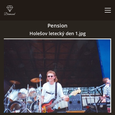
Pension
ÚVOD
Holešov letecký den 1.jpg
BIGBÍTY A VYSTOUPENÍ
ORCHESTR V PLNÉ SÍLE
CO HRAJEM | NEHRAJEM
NĚCO Z PRAVĚKU
DISKOGRAFIE