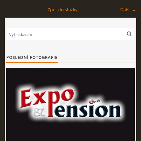
Zpět do složky
Další →
EXPO - SHOP | MERCH
FOTOALBUM
KONTAKT
POSLEDNÍ FOTOGRAFIE
Expo & Pension rock
721 468 286
© 2026 eStránky.cz
|
WebSlice
|
Tisk
|
Aktualizováno: 3. 8. 2026
|
Nahoru ↑