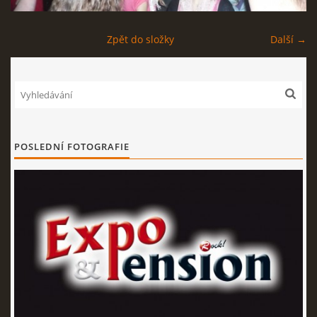
EXPO - SHOP | MERCH
Zpět do složky
Další →
FOTOALBUM
KONTAKT
POSLEDNÍ FOTOGRAFIE
Expo & Pension rock
721 468 286
© 2026 eStránky.cz
|
WebSlice
|
Tisk
|
Aktualizováno: 3. 8. 2026
|
Nahoru ↑