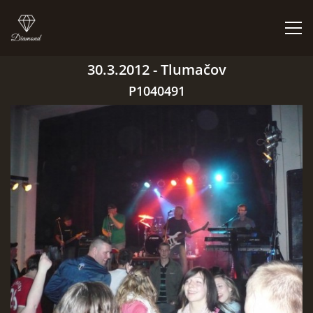
30.3.2012 - Tlumačov
ÚVOD
P1040491
BIGBÍTY A VYSTOUPENÍ
ORCHESTR V PLNÉ SÍLE
CO HRAJEM | NEHRAJEM
NĚCO Z PRAVĚKU
DISKOGRAFIE