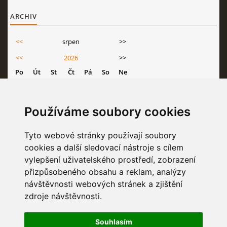
ARCHIV
<<
srpen
>>
<<
2026
>>
Po
Út
St
Čt
Pá
So
Ne
1
2
3
4
5
6
7
8
9
Používáme soubory cookies
10
11
12
13
14
15
16
17
18
19
20
21
22
23
Tyto webové stránky používají soubory
cookies a další sledovací nástroje s cílem
24
25
26
27
28
29
30
vylepšení uživatelského prostředí, zobrazení
31
přizpůsobeného obsahu a reklam, analýzy
návštěvnosti webových stránek a zjištění
zdroje návštěvnosti.
STATISTIKY
Souhlasím
Celkem:
6833530