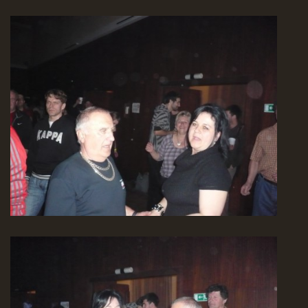
EXPO - SHOP | MERCH
FOTOALBUM
KONTAKT
Expo & Pension rock
721 468 286
© 2026 eStránky.cz
|
WebSlice
|
Tisk
|
Aktualizováno: 3. 8. 2026
|
Nahoru ↑