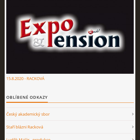
15.8.2020 - RACKOVÁ
OBLÍBENÉ ODKAZY
Český akademický sbor
Staří blázni Racková
Luděk Malár - produkce