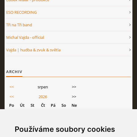
ESO RECORDING
Tři na Tři band
Michal Vajda - official
Vajda | hudba & zvuk & světla
ARCHIV
<<
srpen
>>
<<
2026
>>
Po
Út
St
Čt
Pá
So
Ne
1
2
3
4
5
6
7
8
9
Používáme soubory cookies
10
11
12
13
14
15
16