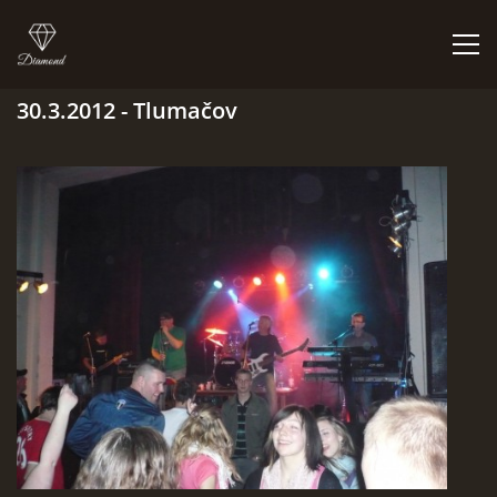
30.3.2012 - Tlumačov
ÚVOD
BIGBÍTY A VYSTOUPENÍ
ORCHESTR V PLNÉ SÍLE
CO HRAJEM | NEHRAJEM
NĚCO Z PRAVĚKU
DISKOGRAFIE