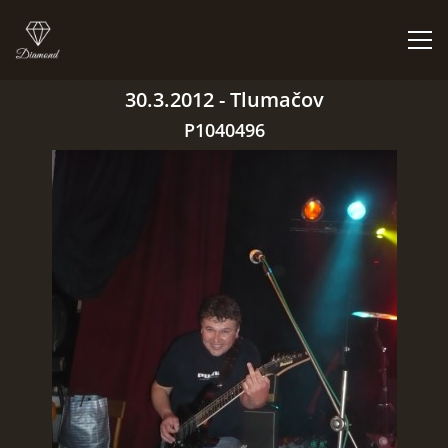
30.3.2012 - Tlumačov
ÚVOD
P1040496
BIGBÍTY A VYSTOUPENÍ
ORCHESTR V PLNÉ SÍLE
CO HRAJEM | NEHRAJEM
NĚCO Z PRAVĚKU
DISKOGRAFIE