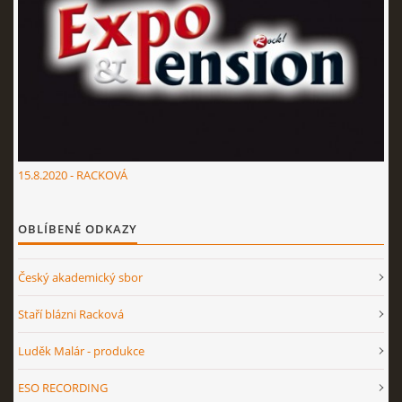
15.8.2020 - RACKOVÁ
OBLÍBENÉ ODKAZY
Český akademický sbor
Staří blázni Racková
Luděk Malár - produkce
ESO RECORDING