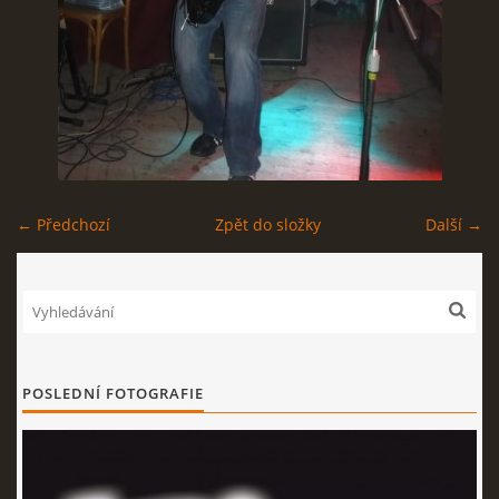
EXPO - SHOP | MERCH
FOTOALBUM
KONTAKT
← Předchozí
Zpět do složky
Další →
Expo & Pension rock
721 468 286
POSLEDNÍ FOTOGRAFIE
© 2026 eStránky.cz
|
WebSlice
|
Tisk
|
Aktualizováno: 3. 8. 2026
|
Nahoru ↑