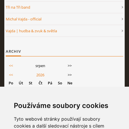
Tři na Tři band
Michal Vajda - official
Vajda | hudba & zvuk & světla
ARCHIV
<<
srpen
>>
<<
2026
>>
Po
Út
St
Čt
Pá
So
Ne
1
2
3
4
5
6
7
8
9
Používáme soubory cookies
10
11
12
13
14
15
16
Tyto webové stránky používají soubory
17
18
19
20
21
22
23
cookies a další sledovací nástroje s cílem
24
25
26
27
28
29
30