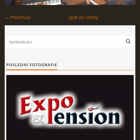
EXPO - SHOP | MERCH
← Předchozí
Zpět do složky
FOTOALBUM
KONTAKT
POSLEDNÍ FOTOGRAFIE
Expo & Pension rock
721 468 286
© 2026 eStránky.cz
|
WebSlice
|
Tisk
|
Aktualizováno: 3. 8. 2026
|
Nahoru ↑