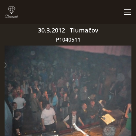
30.3.2012 - Tlumačov
ÚVOD
P1040511
BIGBÍTY A VYSTOUPENÍ
ORCHESTR V PLNÉ SÍLE
CO HRAJEM | NEHRAJEM
NĚCO Z PRAVĚKU
DISKOGRAFIE