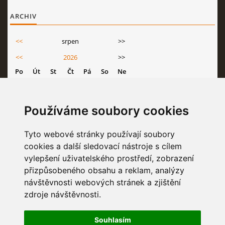
ARCHIV
<<
srpen
>>
<<
2026
>>
Po
Út
St
Čt
Pá
So
Ne
1
2
3
4
5
6
7
8
9
Používáme soubory cookies
10
11
12
13
14
15
16
17
18
19
20
21
22
23
Tyto webové stránky používají soubory
cookies a další sledovací nástroje s cílem
24
25
26
27
28
29
30
vylepšení uživatelského prostředí, zobrazení
31
přizpůsobeného obsahu a reklam, analýzy
návštěvnosti webových stránek a zjištění
zdroje návštěvnosti.
STATISTIKY
Souhlasím
Celkem:
6831440