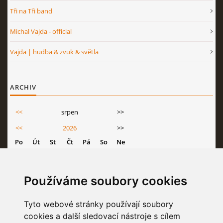
Tři na Tři band
Michal Vajda - official
Vajda | hudba & zvuk & světla
ARCHIV
<<
srpen
>>
<<
2026
>>
Po
Út
St
Čt
Pá
So
Ne
1
2
3
4
5
6
7
8
9
Používáme soubory cookies
10
11
12
13
14
15
16
Tyto webové stránky používají soubory
17
18
19
20
21
22
23
cookies a další sledovací nástroje s cílem
24
25
26
27
28
29
30