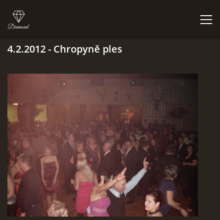
4.2.2012 - Chropyně ples
ÚVOD
BIGBÍTY A VYSTOUPENÍ
ORCHESTR V PLNÉ SÍLE
CO HRAJEM | NEHRAJEM
NĚCO Z PRAVĚKU
DISKOGRAFIE