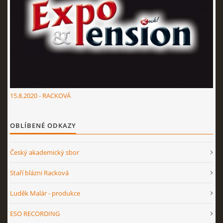
15.8.2020 - RACKOVÁ
OBLÍBENÉ ODKAZY
Český akademický sbor
Staří blázni Racková
Luděk Malár - produkce
ESO RECORDING