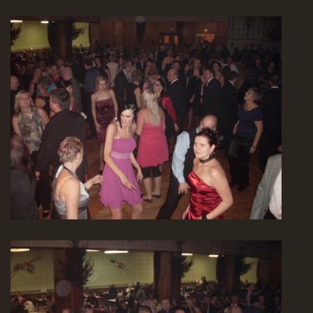
EXPO - SHOP | MERCH
FOTOALBUM
KONTAKT
Expo & Pension rock
721 468 286
© 2026 eStránky.cz
|
WebSlice
|
Tisk
|
Aktualizováno: 10. 8. 2026
|
Nahoru ↑