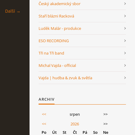
Český akademický sbor
Další →
Staří blázni Racková
Luděk Malár - produkce
ESO RECORDING
Tři na Tři band
Michal Vajda - official
Vajda | hudba & zvuk & světla
ARCHIV
<<
srpen
>>
<<
2026
>>
Po
Út
St
Čt
Pá
So
Ne